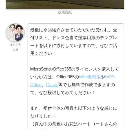
投票用紙
最後に今回紹介させていただいた受付札、受
付リスト、ドレス色当て投票用紙のテンプレ
ートを以下に添付していますので、ぜひご活
はくさき
夫婦
用ください！
MicroSoftのOffice365のライセンスを購入して
いない方は、Office365の
Web無料版
や
WPS
Office
、
Canva
等でも無料で作成できますの
で、ぜひ検討してみてください！
また、受付全体の写真も以下のような感じに
なりました！
（真ん中の黄色いお花はハートコートさんの